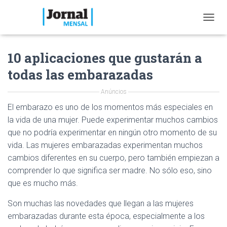
T
O
G
10 aplicaciones que gustarán a
G
L
todas las embarazadas
E
N
Anúncios
A
V
El embarazo es uno de los momentos más especiales en
I
la vida de una mujer. Puede experimentar muchos cambios
G
A
que no podría experimentar en ningún otro momento de su
T
vida. Las mujeres embarazadas experimentan muchos
I
cambios diferentes en su cuerpo, pero también empiezan a
O
comprender lo que significa ser madre. No sólo eso, sino
N
que es mucho más.
Son muchas las novedades que llegan a las mujeres
embarazadas durante esta época, especialmente a los