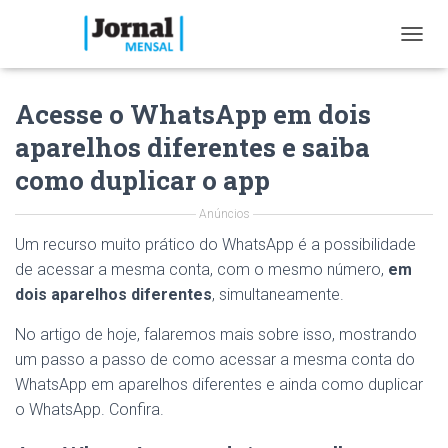
T
O
G
Acesse o WhatsApp em dois
G
L
aparelhos diferentes e saiba
E
N
como duplicar o app
A
V
Anúncios
I
G
Um recurso muito prático do WhatsApp é a possibilidade
A
de acessar a mesma conta, com o mesmo número,
em
T
dois aparelhos diferentes
, simultaneamente.
I
O
No artigo de hoje, falaremos mais sobre isso, mostrando
N
um passo a passo de como acessar a mesma conta do
WhatsApp em aparelhos diferentes e ainda como duplicar
o WhatsApp. Confira.