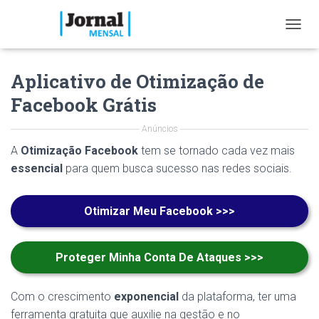
T
O
G
Aplicativo de Otimização de
G
L
Facebook Grátis
E
N
Anúncios
A
V
A
Otimização Facebook
tem se tornado cada vez mais
I
essencial
para quem busca sucesso nas redes sociais.
G
A
T
Otimizar Meu Facebook >>>
I
O
N
Proteger Minha Conta De Ataques >>>
Com o crescimento
exponencial
da plataforma, ter uma
ferramenta gratuita que auxilie na gestão e no