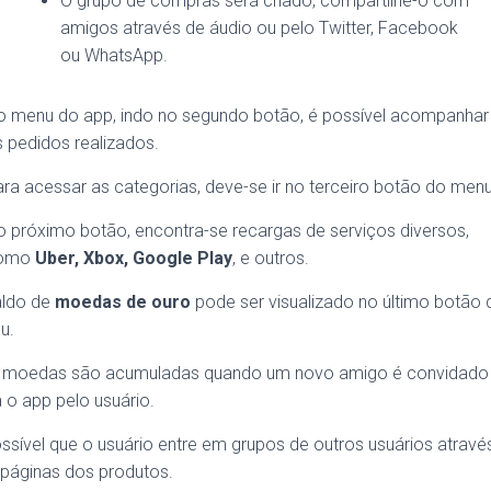
O grupo de compras será criado, compartilhe-o com
amigos através de áudio ou pelo Twitter, Facebook
ou WhatsApp.
o menu do app, indo no segundo botão, é possível acompanhar
 pedidos realizados.
ra acessar as categorias, deve-se ir no terceiro botão do menu
 próximo botão, encontra-se recargas de serviços diversos,
omo
Uber, Xbox, Google Play
, e outros.
aldo de
moedas de ouro
pode ser visualizado no último botão 
u.
s moedas são acumuladas quando um novo amigo é convidado
 o app pelo usuário.
ssível que o usuário entre em grupos de outros usuários atravé
 páginas dos produtos.