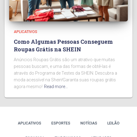
APLICATIVOS
Como Algumas Pessoas Conseguem
Roupas Grátis na SHEIN
Anúncios Roupas Grátis são um atrativo que muitas
pessoas buscam, e uma das formas de obtê-las é
através do Programa de Testes da SHEIN. Descubra a
moda acessível na Shein!Garanta suas roupas grátis
agora mesmo!
Read more…
APLICATIVOS
ESPORTES
NOTÍCIAS
LEILÃO