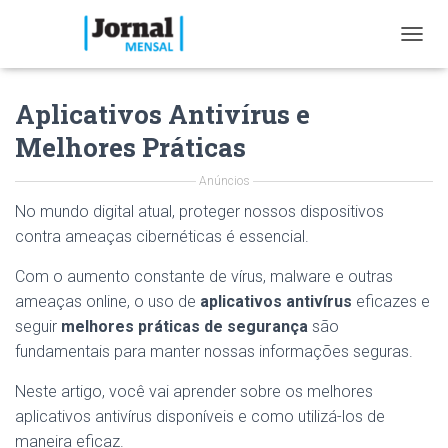
T
O
G
Aplicativos Antivírus e
G
L
Melhores Práticas
E
N
Anúncios
A
V
No mundo digital atual, proteger nossos dispositivos
I
contra ameaças cibernéticas é essencial.
G
A
Com o aumento constante de vírus, malware e outras
T
I
ameaças online, o uso de
aplicativos antivírus
eficazes e
O
seguir
melhores práticas de segurança
são
N
fundamentais para manter nossas informações seguras.
Neste artigo, você vai aprender sobre os melhores
aplicativos antivírus disponíveis e como utilizá-los de
maneira eficaz.