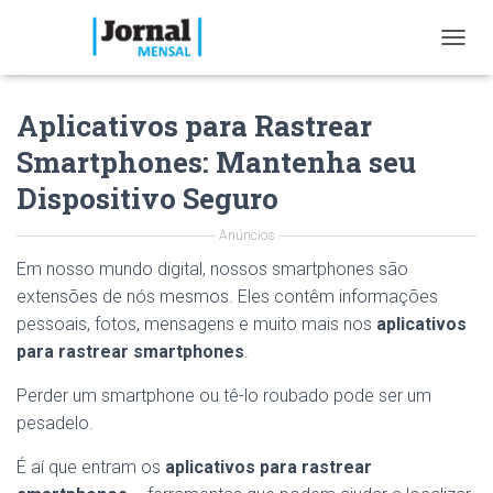
T
O
G
Aplicativos para Rastrear
G
L
Smartphones: Mantenha seu
E
N
Dispositivo Seguro
A
V
Anúncios
I
G
Em nosso mundo digital, nossos smartphones são
A
extensões de nós mesmos. Eles contêm informações
T
pessoais, fotos, mensagens e muito mais nos
aplicativos
I
O
para rastrear smartphones
.
N
Perder um smartphone ou tê-lo roubado pode ser um
pesadelo.
É aí que entram os
aplicativos para rastrear