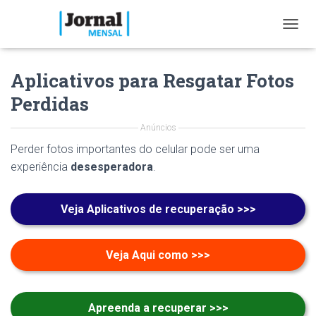
T
O
G
Aplicativos para Resgatar Fotos
G
L
Perdidas
E
N
Anúncios
A
V
Perder fotos importantes do celular pode ser uma
I
experiência
desesperadora
.
G
A
T
Veja Aplicativos de recuperação >>>
I
O
N
Veja Aqui como >>>
Apreenda a recuperar >>>