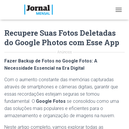
T
O
G
Recupere Suas Fotos Deletadas
G
L
do Google Photos com Esse App
E
N
Anúncios
A
V
Fazer Backup de Fotos no Google Fotos: A
I
Necessidade Essencial na Era Digital
G
A
Com o aumento constante das memórias capturadas
T
I
através de smartphones e câmeras digitais, garantir que
O
essas recordações estejam seguras se tornou
N
fundamental. O
Google Fotos
se consolidou como uma
das soluções mais populares e eficientes para o
armazenamento e organização de imagens na nuvem.
Neste artigo completo, vamos explorar todas as