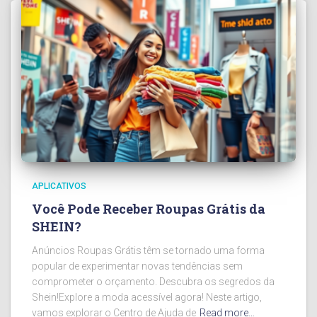
APLICATIVOS
Você Pode Receber Roupas Grátis da
SHEIN?
Anúncios Roupas Grátis têm se tornado uma forma
popular de experimentar novas tendências sem
comprometer o orçamento. Descubra os segredos da
Shein!Explore a moda acessível agora! Neste artigo,
vamos explorar o Centro de Ajuda de
Read more…