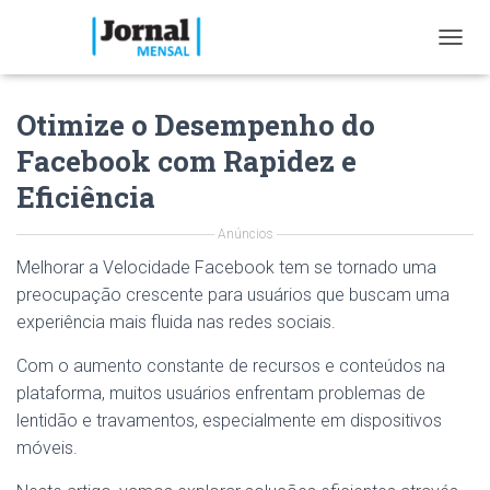
T
O
G
Otimize o Desempenho do
G
L
Facebook com Rapidez e
E
N
Eficiência
A
V
Anúncios
I
G
Melhorar a Velocidade Facebook tem se tornado uma
A
preocupação crescente para usuários que buscam uma
T
experiência mais fluida nas redes sociais.
I
O
Com o aumento constante de recursos e conteúdos na
N
plataforma, muitos usuários enfrentam problemas de
lentidão e travamentos, especialmente em dispositivos
móveis.