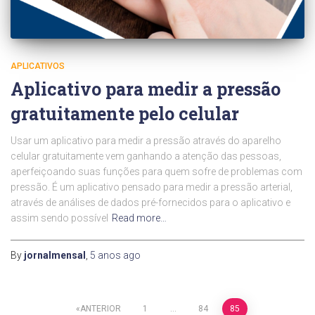
APLICATIVOS
Aplicativo para medir a pressão
gratuitamente pelo celular
Usar um aplicativo para medir a pressão através do aparelho
celular gratuitamente vem ganhando a atenção das pessoas,
aperfeiçoando suas funções para quem sofre de problemas com
pressão. É um aplicativo pensado para medir a pressão arterial,
através de análises de dados pré-fornecidos para o aplicativo e
assim sendo possível
Read more…
By
jornalmensal
,
5 anos
ago
Paginação
ANTERIOR
1
…
84
85