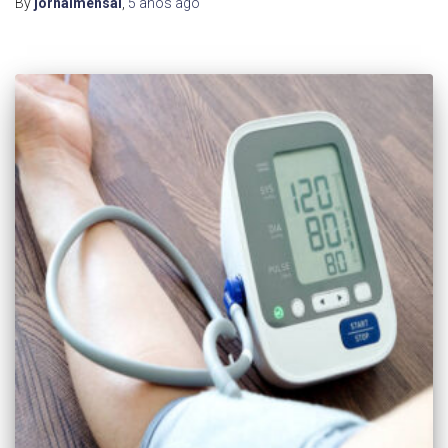
By
jornalmensal
,
5 anos
ago