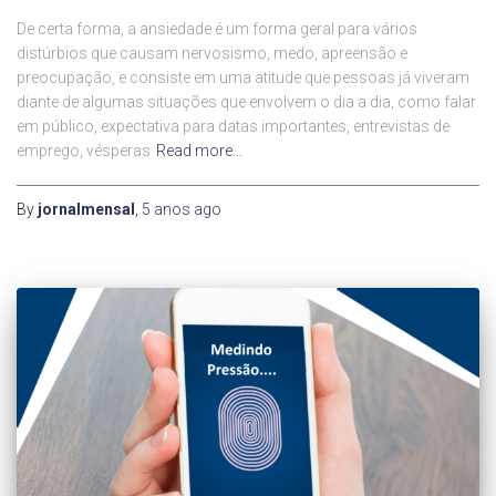
De certa forma, a ansiedade é um forma geral para vários
distúrbios que causam nervosismo, medo, apreensão e
preocupação, e consiste em uma atitude que pessoas já viveram
diante de algumas situações que envolvem o dia a dia, como falar
em público, expectativa para datas importantes, entrevistas de
emprego, vésperas
Read more…
By
jornalmensal
,
5 anos
ago