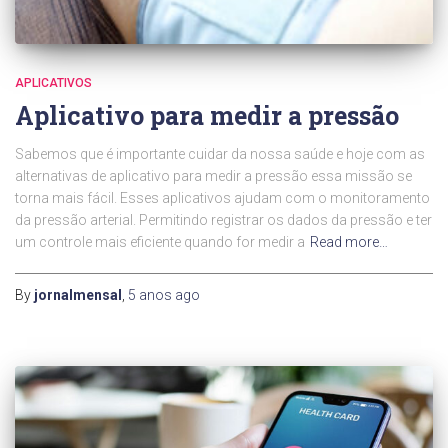
APLICATIVOS
Aplicativo para medir a pressão
Sabemos que é importante cuidar da nossa saúde e hoje com as
alternativas de aplicativo para medir a pressão essa missão se
torna mais fácil. Esses aplicativos ajudam com o monitoramento
da pressão arterial. Permitindo registrar os dados da pressão e ter
um controle mais eficiente quando for medir a
Read more…
By
jornalmensal
,
5 anos
ago