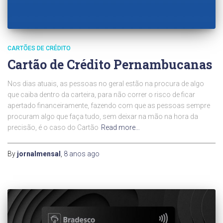
CARTÕES DE CRÉDITO
Cartão de Crédito Pernambucanas
Nos dias atuais, as pessoas no geral estão na procura de algo
que caiba dentro da carteira, para não correr o risco de ficar
apertado financeiramente, fazendo com que as pessoas sempre
procuram algo que faça tudo, sem deixar na mão na hora da
precisão, é o caso do Cartão
Read more…
By
jornalmensal
,
8 anos
ago