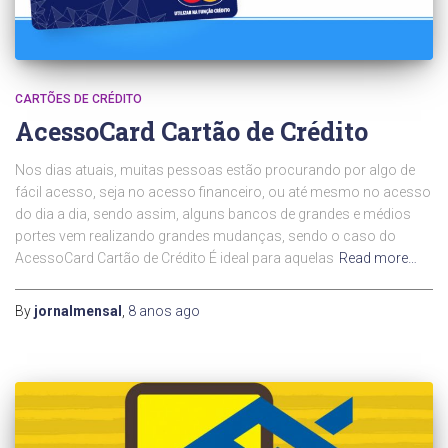
CARTÕES DE CRÉDITO
AcessoCard Cartão de Crédito
Nos dias atuais, muitas pessoas estão procurando por algo de
fácil acesso, seja no acesso financeiro, ou até mesmo no acesso
do dia a dia, sendo assim, alguns bancos de grandes e médios
portes vem realizando grandes mudanças, sendo o caso do
AcessoCard Cartão de Crédito É ideal para aquelas
Read more…
By
jornalmensal
,
8 anos
ago