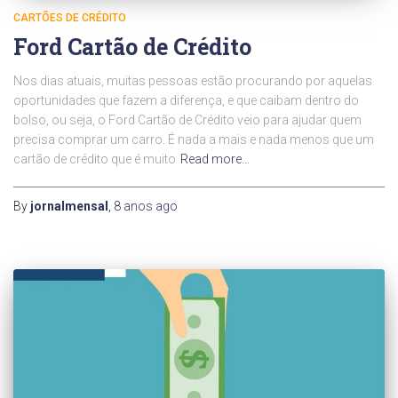
CARTÕES DE CRÉDITO
Ford Cartão de Crédito
Nos dias atuais, muitas pessoas estão procurando por aquelas
oportunidades que fazem a diferença, e que caibam dentro do
bolso, ou seja, o Ford Cartão de Crédito veio para ajudar quem
precisa comprar um carro. É nada a mais e nada menos que um
cartão de crédito que é muito
Read more…
By
jornalmensal
,
8 anos
ago