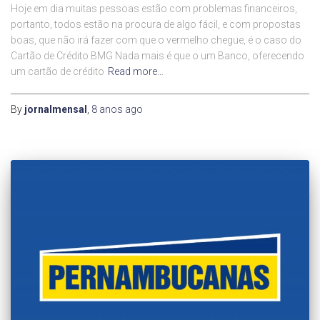
Hoje em dia muitas pessoas estão com problemas financeiros,
portanto, todos estão na procura de algo fácil, e com propostas
boas, que não irá fazer com que o vermelho chegue, é o caso do
Cartão de Crédito BMG Nada mais é que o um Banco, oferecendo
um cartão de crédito
Read more…
By
jornalmensal
,
8 anos
ago