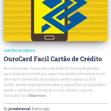
CARTÕES DE CRÉDITO
OuroCard Facil Cartão de Crédito
Nos dias atuais, muitas pessoas estão em busca de grandes
oportunidades e benefícios, sejam eles benefícios financeiros ou
até mesmo benefícios de compras, sempre saindo no azul,
porém, existem algumas financeiras e alguns Bancos que podem
ajudar o cliente a se sobressair no azul, sendo o caso do
OuroCard Facil
Read more…
By
jornalmensal
,
8 anos
ago