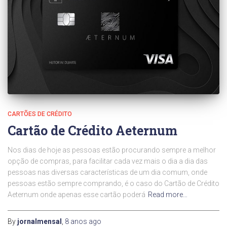
CARTÕES DE CRÉDITO
Cartão de Crédito Aeternum
Nos dias de hoje as pessoas estão procurando sempre a melhor
opção de compras, para facilitar cada vez mais o dia a dia das
pessoas nas diversas características de um dia comum, onde
pessoas estão sempre comprando, é o caso do Cartão de Crédito
Aeternum onde apenas esse cartão poderá
Read more…
By
jornalmensal
,
8 anos
ago