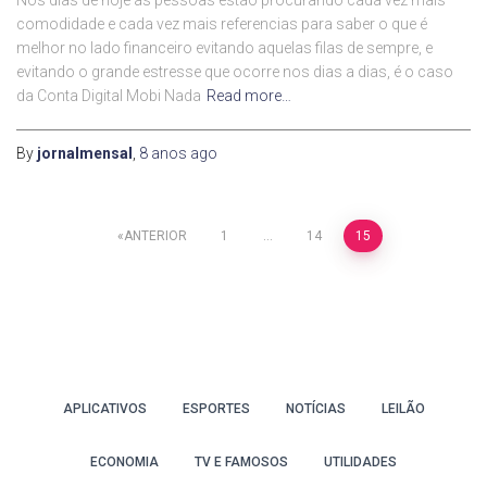
Nos dias de hoje as pessoas estão procurando cada vez mais
comodidade e cada vez mais referencias para saber o que é
melhor no lado financeiro evitando aquelas filas de sempre, e
evitando o grande estresse que ocorre nos dias a dias, é o caso
da Conta Digital Mobi Nada
Read more…
By
jornalmensal
,
8 anos
ago
Paginação
ANTERIOR
1
…
14
15
de
posts
APLICATIVOS
ESPORTES
NOTÍCIAS
LEILÃO
ECONOMIA
TV E FAMOSOS
UTILIDADES