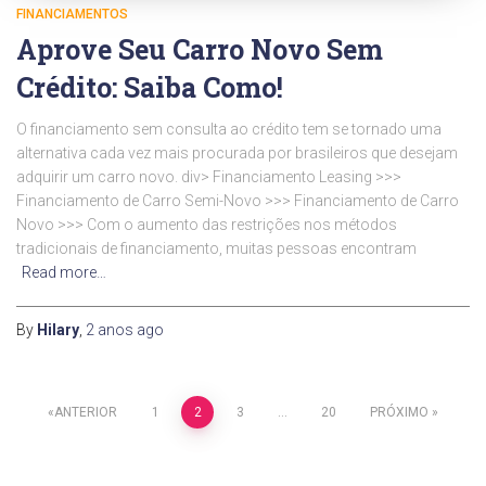
FINANCIAMENTOS
Aprove Seu Carro Novo Sem
Crédito: Saiba Como!
O financiamento sem consulta ao crédito tem se tornado uma
alternativa cada vez mais procurada por brasileiros que desejam
adquirir um carro novo. div> Financiamento Leasing >>>
Financiamento de Carro Semi-Novo >>> Financiamento de Carro
Novo >>> Com o aumento das restrições nos métodos
tradicionais de financiamento, muitas pessoas encontram
Read more…
By
Hilary
,
2 anos
ago
Paginação
ANTERIOR
1
2
3
…
20
PRÓXIMO
de