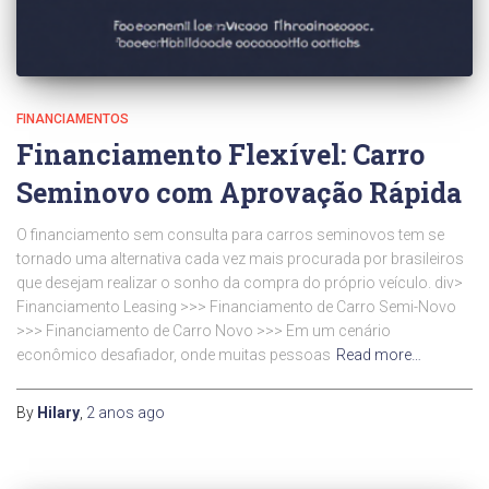
FINANCIAMENTOS
Financiamento Flexível: Carro
Seminovo com Aprovação Rápida
O financiamento sem consulta para carros seminovos tem se
tornado uma alternativa cada vez mais procurada por brasileiros
que desejam realizar o sonho da compra do próprio veículo. div>
Financiamento Leasing >>> Financiamento de Carro Semi-Novo
>>> Financiamento de Carro Novo >>> Em um cenário
econômico desafiador, onde muitas pessoas
Read more…
By
Hilary
,
2 anos
ago