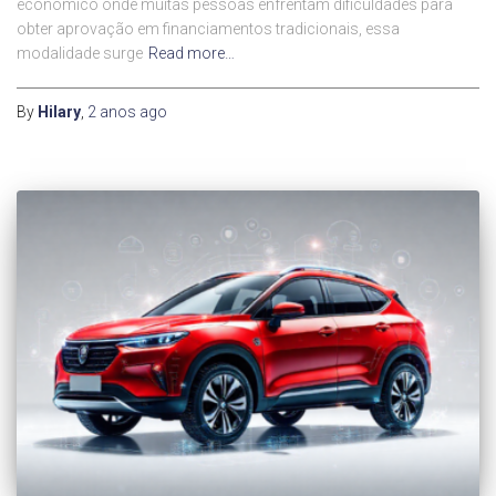
econômico onde muitas pessoas enfrentam dificuldades para
obter aprovação em financiamentos tradicionais, essa
modalidade surge
Read more…
By
Hilary
,
2 anos
ago