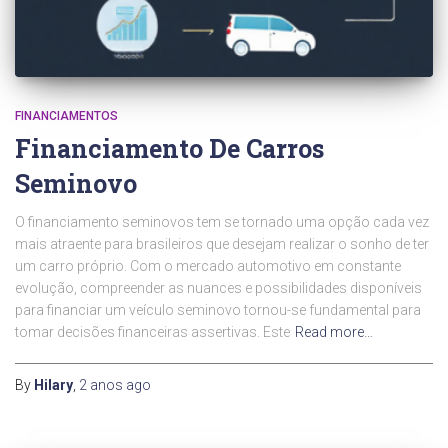
FINANCIAMENTOS
Financiamento De Carros
Seminovo
O financiamento seminovos tem se tornado uma opção cada vez
mais atraente para brasileiros que desejam realizar o sonho de ter
um carro próprio. Com o mercado automotivo em constante
evolução, compreender as nuances e possibilidades disponíveis
para financiar um veículo seminovo tornou-se fundamental para
tomar decisões financeiras assertivas. Este
Read more…
By
Hilary
,
2 anos
ago