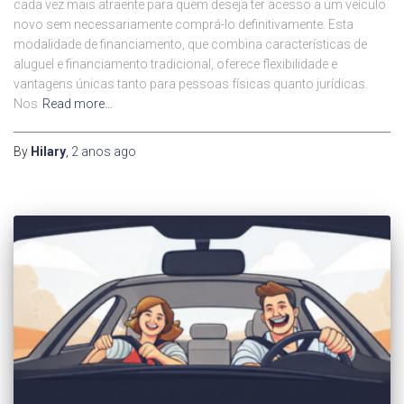
cada vez mais atraente para quem deseja ter acesso a um veículo
novo sem necessariamente comprá-lo definitivamente. Esta
modalidade de financiamento, que combina características de
aluguel e financiamento tradicional, oferece flexibilidade e
vantagens únicas tanto para pessoas físicas quanto jurídicas.
Nos
Read more…
By
Hilary
,
2 anos
ago