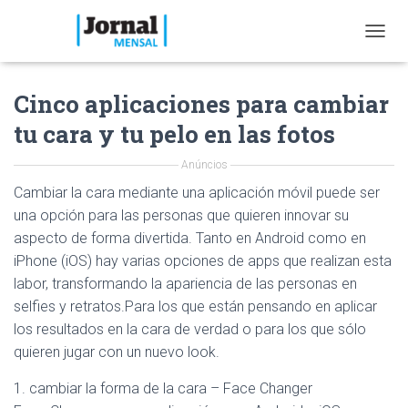
T
O
G
Cinco aplicaciones para cambiar
G
L
tu cara y tu pelo en las fotos
E
N
Anúncios
A
V
Cambiar la cara mediante una aplicación móvil puede ser
I
una opción para las personas que quieren innovar su
G
A
aspecto de forma divertida. Tanto en Android como en
T
iPhone (iOS) hay varias opciones de apps que realizan esta
I
labor, transformando la apariencia de las personas en
O
selfies y retratos.Para los que están pensando en aplicar
N
los resultados en la cara de verdad o para los que sólo
quieren jugar con un nuevo look.
1. cambiar la forma de la cara – Face Changer