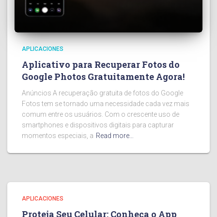
APLICACIONES
Aplicativo para Recuperar Fotos do
Google Photos Gratuitamente Agora!
Anúncios A recuperação gratuita de fotos do Google
Fotos tem se tornado uma necessidade cada vez mais
comum entre os usuários. Com o crescente uso de
smartphones e dispositivos digitais para capturar
momentos especiais, a
Read more…
APLICACIONES
Proteja Seu Celular: Conheça o App