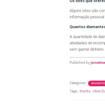
Os sites que ofere
Alguns sites são con
informação pessoal p
Quantos diamantes
A quantidade de dia
atividades de recom
sem gastar dinheiro.
Published by
jornalme
Categories:
APLICATIV
Tags:
free fire
Obter Di