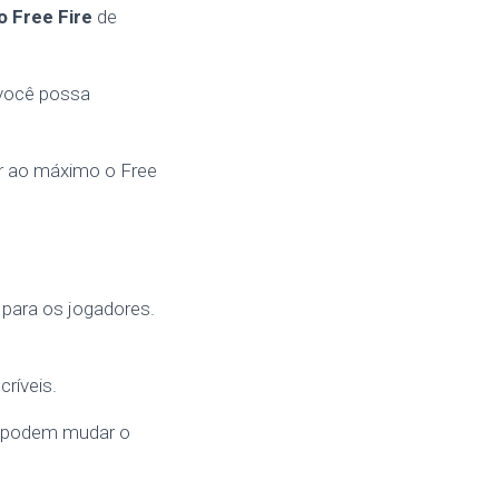
o Free Fire
de
 você possa
ar ao máximo o Free
para os jogadores.
ríveis.
e podem mudar o