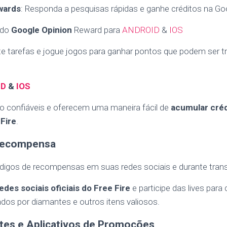
wards
: Responda a pesquisas rápidas e ganhe créditos na Goo
 do
Google Opinion
Reward para
ANDROID
&
IOS
te tarefas e jogue jogos para ganhar pontos que podem ser t
ID
&
IOS
ão confiáveis e oferecem uma maneira fácil de
acumular créd
Fire
.
 Recompensa
códigos de recompensas em suas redes sociais e durante tran
edes sociais oficiais do Free Fire
e participe das lives para
dos por diamantes e outros itens valiosos.
ites e Aplicativos de Promoções