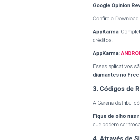
Google Opinion Re
Confira o Download
AppKarma
: Comple
créditos.
AppKarma:
ANDRO
Esses aplicativos s
diamantes no Free 
3. Códigos de
A Garena distribui 
Fique de olho nas r
que podem ser troca
4. Através de S