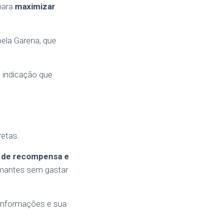
para
maximizar
ela Garena, que
 indicação que
retas.
os de recompensa e
amantes sem gastar
 informações e sua