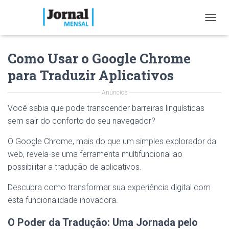
T
O
G
Como Usar o Google Chrome
G
L
para Traduzir Aplicativos
E
N
Anúncios
A
V
Você sabia que pode transcender barreiras linguísticas
I
sem sair do conforto do seu navegador?
G
A
O Google Chrome, mais do que um simples explorador da
T
I
web, revela-se uma ferramenta multifuncional ao
O
possibilitar a tradução de aplicativos.
N
Descubra como transformar sua experiência digital com
esta funcionalidade inovadora.
O Poder da Tradução: Uma Jornada pelo