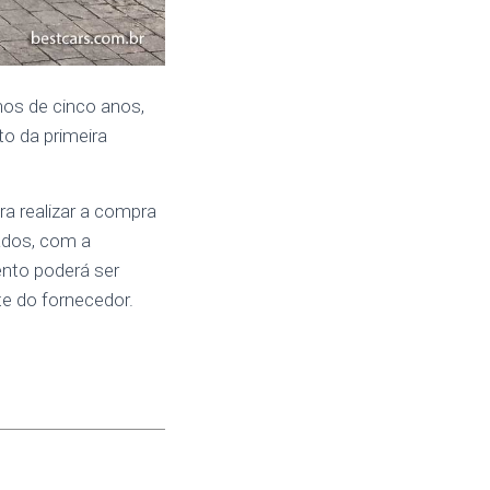
nos de cinco anos,
to da primeira
a realizar a compra
ados, com a
ento poderá ser
te do fornecedor.