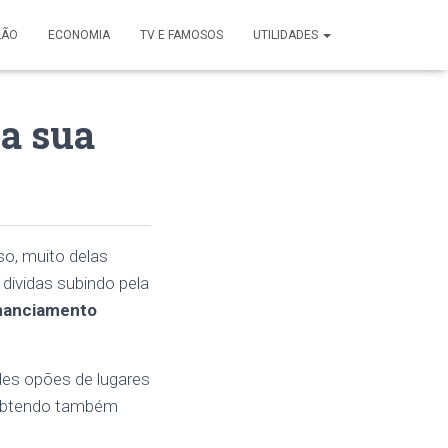
LÃO
ECONOMIA
TV E FAMOSOS
UTILIDADES
a sua
so, muito delas
 dividas subindo pela
nanciamento
ndes opões de lugares
, obtendo também