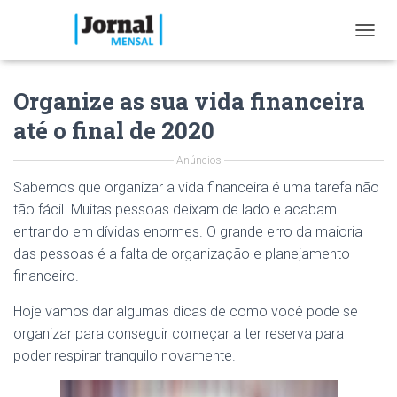
T
O
G
Organize as sua vida financeira
G
L
até o final de 2020
E
N
Anúncios
A
V
Sabemos que organizar a vida financeira é uma tarefa não
I
tão fácil. Muitas pessoas deixam de lado e acabam
G
A
entrando em dívidas enormes. O grande erro da maioria
T
das pessoas é a falta de organização e planejamento
I
financeiro.
O
N
Hoje vamos dar algumas dicas de como você pode se
organizar para conseguir começar a ter reserva para
poder respirar tranquilo novamente.