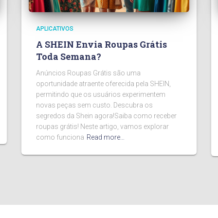
APLICATIVOS
A SHEIN Envia Roupas Grátis
Toda Semana?
Anúncios Roupas Grátis são uma
oportunidade atraente oferecida pela SHEIN,
permitindo que os usuários experimentem
novas peças sem custo. Descubra os
segredos da Shein agora!Saiba como receber
roupas grátis! Neste artigo, vamos explorar
como funciona
Read more…