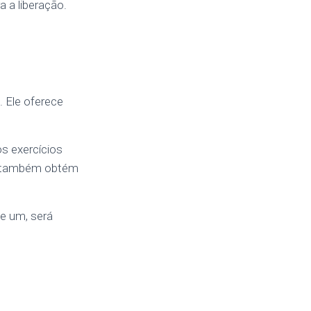
 a liberação.
. Ele oferece
s exercícios
cê também obtém
e um, será