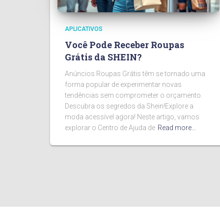
APLICATIVOS
Você Pode Receber Roupas
Grátis da SHEIN?
Anúncios Roupas Grátis têm se tornado uma
forma popular de experimentar novas
tendências sem comprometer o orçamento.
Descubra os segredos da Shein!Explore a
moda acessível agora! Neste artigo, vamos
explorar o Centro de Ajuda de
Read more…