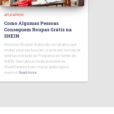
APLICATIVOS
Como Algumas Pessoas
Conseguem Roupas Grátis na
SHEIN
Anúncios Roupas Grátis são um atrativo que
muitas pessoas buscam, e uma das formas de
obtê-las é através do Programa de Testes da
SHEIN. Descubra a moda acessível na
Shein!Garanta suas roupas grátis agora
mesmo!
Read more…