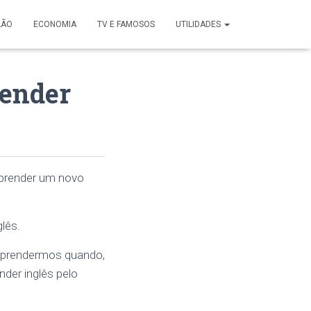
LÃO
ECONOMIA
TV E FAMOSOS
UTILIDADES
render
 aprender um novo
lês.
a aprendermos quando,
nder inglês pelo