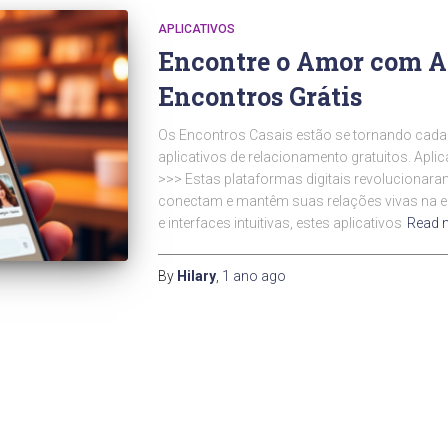
APLICATIVOS
Encontre o Amor com Ap
Encontros Grátis
Os Encontros Casais estão se tornando cada
aplicativos de relacionamento gratuitos. Ap
>>> Estas plataformas digitais revolucionar
conectam e mantêm suas relações vivas na 
e interfaces intuitivas, estes aplicativos
Read 
By
Hilary
,
1 ano
ago