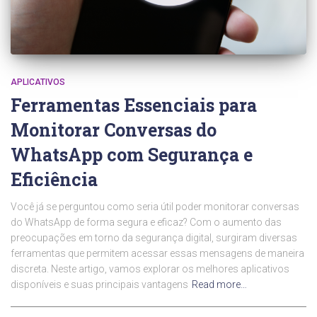
APLICATIVOS
Ferramentas Essenciais para
Monitorar Conversas do
WhatsApp com Segurança e
Eficiência
Você já se perguntou como seria útil poder monitorar conversas
do WhatsApp de forma segura e eficaz? Com o aumento das
preocupações em torno da segurança digital, surgiram diversas
ferramentas que permitem acessar essas mensagens de maneira
discreta. Neste artigo, vamos explorar os melhores aplicativos
disponíveis e suas principais vantagens
Read more…