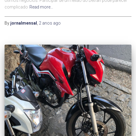
ótimos negócios. Participar de um leilão do Detran pode parecer
complicado
Read more…
By
jornalmensal
,
2 anos
ago