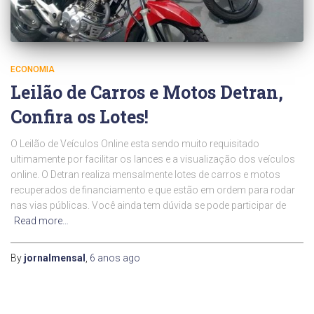
ECONOMIA
Leilão de Carros e Motos Detran,
Confira os Lotes!
O Leilão de Veículos Online esta sendo muito requisitado
ultimamente por facilitar os lances e a visualização dos veículos
online. O Detran realiza mensalmente lotes de carros e motos
recuperados de financiamento e que estão em ordem para rodar
nas vias públicas. Você ainda tem dúvida se pode participar de
Read more…
By
jornalmensal
,
6 anos
ago