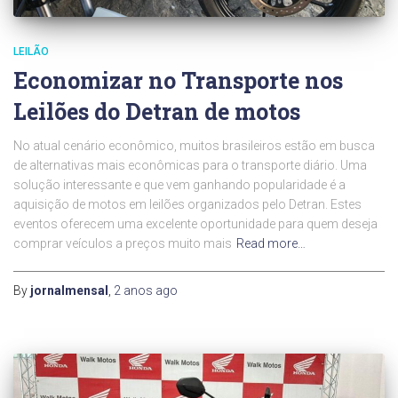
LEILÃO
Economizar no Transporte nos
Leilões do Detran de motos
No atual cenário econômico, muitos brasileiros estão em busca
de alternativas mais econômicas para o transporte diário. Uma
solução interessante e que vem ganhando popularidade é a
aquisição de motos em leilões organizados pelo Detran. Estes
eventos oferecem uma excelente oportunidade para quem deseja
comprar veículos a preços muito mais
Read more…
By
jornalmensal
,
2 anos
ago