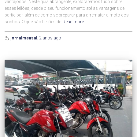
vantajosos. Neste guia abrangente, exploraremos tudo sobre
esses leilões, desde o seu funcionamento até as vantagens de
participar, além de como se preparar para arrematar a moto dos
sonhos. O que são Leilões de
Read more…
By
jornalmensal
,
2 anos
ago