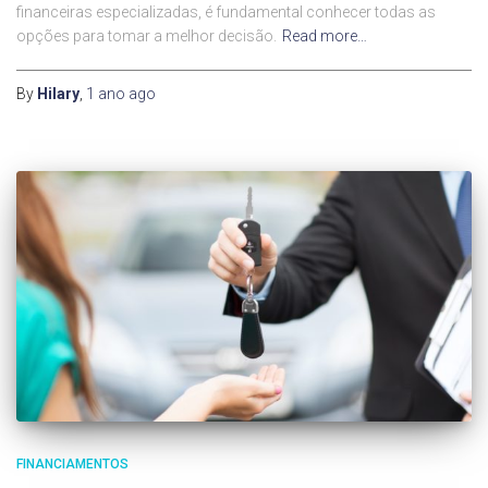
financeiras especializadas, é fundamental conhecer todas as
opções para tomar a melhor decisão.
Read more…
By
Hilary
,
1 ano
ago
FINANCIAMENTOS