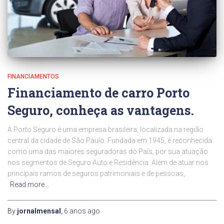
FINANCIAMENTOS
Financiamento de carro Porto
Seguro, conheça as vantagens.
A Porto Seguro é uma empresa brasileira, localizada na região
central da cidade de São Paulo. Fundada em 1945, é reconhecida
como uma das maiores seguradoras do País, por sua atuação
nos segmentos de Seguro Auto e Residência. Além de atuar nos
principais ramos de seguros patrimoniais e de pessoas,
Read more…
By
jornalmensal
,
6 anos
ago