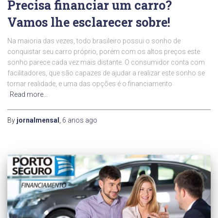
Precisa financiar um carro?
Vamos lhe esclarecer sobre!
Na maioria das vezes, todo brasileiro possui o sonho de
conquistar seu carro próprio, porém com os altos preços este
sonho parece cada vez mais distante. O consumidor conta com
facilitadores, que são capazes de ajudar a realizar este sonho se
tornar realidade, e uma das opções é o financiamento
Read more…
By
jornalmensal
,
6 anos
ago