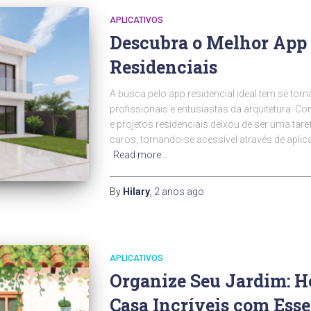
APLICATIVOS
Descubra o Melhor App 
Residenciais
A busca pelo app residencial ideal tem se tor
profissionais e entusiastas da arquitetura. Co
e projetos residenciais deixou de ser uma tar
caros, tornando-se acessível através de aplicat
Read more…
By
Hilary
,
2 anos
ago
APLICATIVOS
Organize Seu Jardim: H
Casa Incríveis com Esse