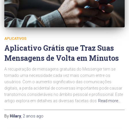
APLICATIVOS
Aplicativo Grátis que Traz Suas
Mensagens de Volta em Minutos
A recuperação de mensagens gratuitas do Messenger tem se
tornado uma necessidade cada vez mais comum entre os
usuários. Com o aumento significativo das comunicações
digitais, a perda acidental de conversas importantes pode causar
transtornos consideráveis no âmbito pessoal e profissional. Este
artigo explora em detalhes as diversas facetas dos
Read more…
By
Hilary
,
2 anos
ago