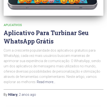
APLICATIVOS
Aplicativo Para Turbinar Seu
WhatsApp Grátis
Com a crescente popularidade dos aplicativos gratuitos para
WhatsApp, cada vez mais usuários buscam maneiras de
aprimorar sua experiência de comunicação. O WhatsApp, sendo
um dos aplicativos de mensagens mais utilizados no mundo,
oferece diversas possibilidades de personalização e otimização
através de ferramentas complementares. Neste artigo, vamos
explorar as melhores
Read more…
By
Hilary
,
2 anos
ago