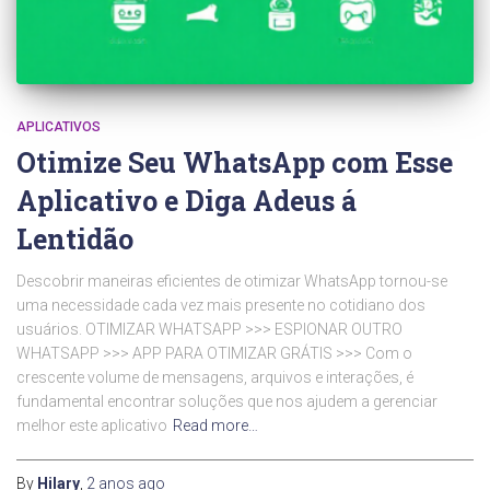
APLICATIVOS
Otimize Seu WhatsApp com Esse
Aplicativo e Diga Adeus á
Lentidão
Descobrir maneiras eficientes de otimizar WhatsApp tornou-se
uma necessidade cada vez mais presente no cotidiano dos
usuários. OTIMIZAR WHATSAPP >>> ESPIONAR OUTRO
WHATSAPP >>> APP PARA OTIMIZAR GRÁTIS >>> Com o
crescente volume de mensagens, arquivos e interações, é
fundamental encontrar soluções que nos ajudem a gerenciar
melhor este aplicativo
Read more…
By
Hilary
,
2 anos
ago