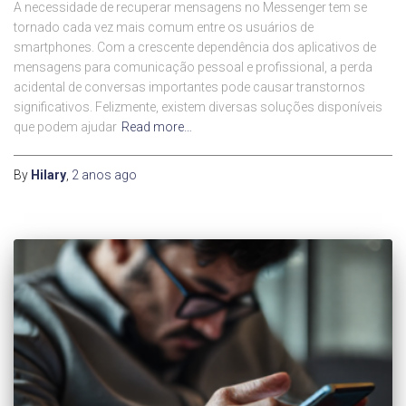
A necessidade de recuperar mensagens no Messenger tem se
tornado cada vez mais comum entre os usuários de
smartphones. Com a crescente dependência dos aplicativos de
mensagens para comunicação pessoal e profissional, a perda
acidental de conversas importantes pode causar transtornos
significativos. Felizmente, existem diversas soluções disponíveis
que podem ajudar
Read more…
By
Hilary
,
2 anos
ago