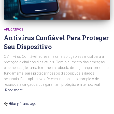
APLICATIVOS
Antivírus Confiável Para Proteger
Seu Dispositivo
O Antivírus Confiável representa uma solução essencial para a
proteção digital nos dias atuais. Com o aumento das ameaças
cibernéticas, ter uma ferramenta robusta de segurança tornou-se
fundamental para proteger nossos dispositivos e dados
pessoais. Este aplicativo oferece um conjunto completo de
recursos avançados que garantem proteção em tempo real,
Read more…
By
Hilary
,
1 ano
ago