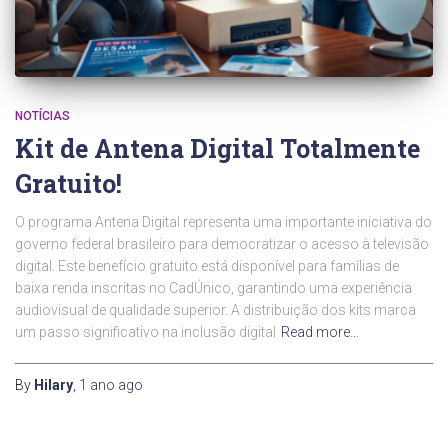
NOTÍCIAS
Kit de Antena Digital Totalmente
Gratuito!
O programa Antena Digital representa uma importante iniciativa do
governo federal brasileiro para democratizar o acesso à televisão
digital. Este benefício gratuito está disponível para famílias de
baixa renda inscritas no CadÚnico, garantindo uma experiência
audiovisual de qualidade superior. A distribuição dos kits marca
um passo significativo na inclusão digital
Read more…
By
Hilary
,
1 ano
ago