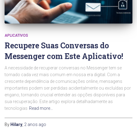
APLICATIVOS
Recupere Suas Conversas do
Messenger com Este Aplicativo!
A necessidade de recuperar conversas no Messenger tem se
tornado cada vez mais comum em nossa era digital. Com a
crescente dependência de comunicações online, mensagens
importantes podem ser perdidas acidentalmente ou excluídas por
engano, tornando crucial entender as opções disponíveis para
sua recuperação. Este artigo explora detalhadamente as
tecnologias
Read more…
By
Hilary
,
2 anos
ago