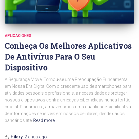
APLICACIONES
Conheça Os Melhores Aplicativos
De Antivírus Para O Seu
Dispositivo
A Segurança Móvel Tornou-se uma Preocupação Fundamental
em Nossa Era Digital Com o crescente uso de smartphones para
atividades pessoais e profissionais, a necessidade de proteger
nossos dispositivos contra ameaças cibernéticas nunca foi tão
crucial. Diariamente, armazenamos uma quantidade significativa
de informações sensíveis em nossos celulares, desde dados
bancários até
Read more…
By
Hilary
,
2 anos
ago