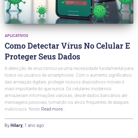
APLICATIVOS
Como Detectar Vírus No Celular E
Proteger Seus Dados
A detecção de vírus tornou-se uma necessidade fundamental para
todos os usuários de smartphones. Com o aumento significativo
das ameaças digitais, proteger nossos dispositivos móveis é
mais importante do que nunca. Os celulares modernos
armazenam informações valiosas, desde dados bancários até
mensagens pessoais, tornando-os alvos frequentes de ataques
maliciosos. Neste
Read more…
By
Hilary
,
1 ano
ago