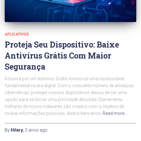
APLICATIVOS
Proteja Seu Dispositivo: Baixe
Antivírus Grátis Com Maior
Segurança
A busca por um Antivírus Grátis tornou-se uma necessidade
fundamental na era digital. Com o crescente número de ameaças
cibernéticas, proteger nossos dispositivos deixou de ser uma
opção para se tornar uma prioridade absoluta. Diariamente,
milhares de novos malwares são criados com o objetivo de
roubar informações pessoais, dados bancários
Read more…
By
Hilary
,
2 anos
ago