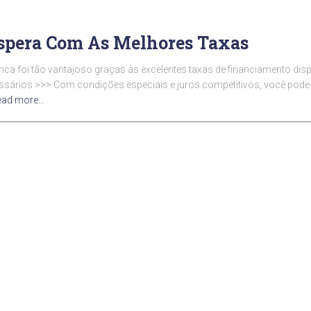
Espera Com As Melhores Taxas
 foi tão vantajoso graças às excelentes taxas de financiamento disp
ios >>> Com condições especiais e juros competitivos, você pode re
ead more…