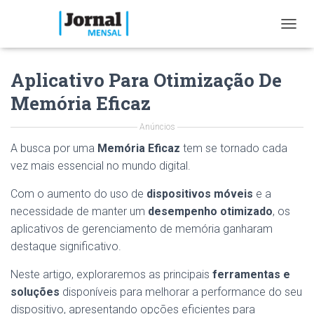
T
O
G
Aplicativo Para Otimização De
G
L
Memória Eficaz
E
N
Anúncios
A
V
A busca por uma
Memória Eficaz
tem se tornado cada
I
vez mais essencial no mundo digital.
G
A
Com o aumento do uso de
dispositivos móveis
e a
T
I
necessidade de manter um
desempenho otimizado
, os
O
aplicativos de gerenciamento de memória ganharam
N
destaque significativo.
Neste artigo, exploraremos as principais
ferramentas e
soluções
disponíveis para melhorar a performance do seu
dispositivo, apresentando opções eficientes para