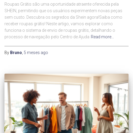
Roupas Grátis são uma oportunidade atraente oferecida pela
SHEIN, permitindo que os usuários experimentem novas peças
sem custo. Descubra os segredos da Shein agora!Saiba como
receber roupas grátis! Neste artigo, vamos explorar como
funciona o sistema de envio de roupas grátis, detalhando o
processo de navegação pelo Centro de Ajuda
Read more…
By
Bruno
,
5 meses
ago