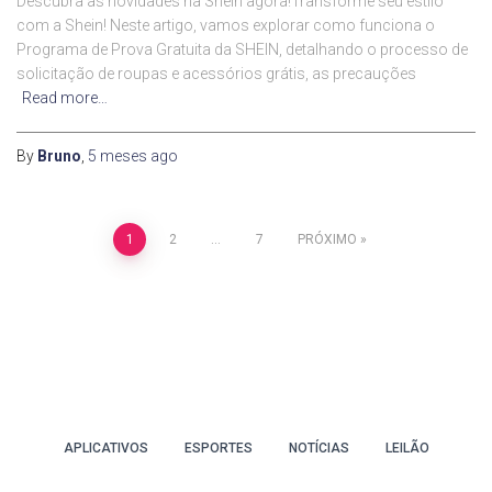
Descubra as novidades na Shein agora!Transforme seu estilo
com a Shein! Neste artigo, vamos explorar como funciona o
Programa de Prova Gratuita da SHEIN, detalhando o processo de
solicitação de roupas e acessórios grátis, as precauções
Read more…
By
Bruno
,
5 meses
ago
Paginação
1
2
…
7
PRÓXIMO
de
posts
APLICATIVOS
ESPORTES
NOTÍCIAS
LEILÃO