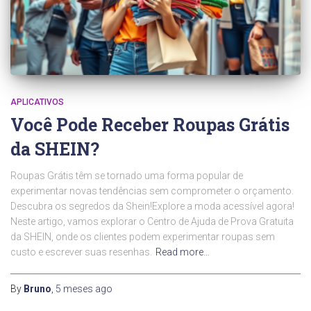
APLICATIVOS
Você Pode Receber Roupas Grátis
da SHEIN?
Roupas Grátis têm se tornado uma forma popular de
experimentar novas tendências sem comprometer o orçamento.
Descubra os segredos da Shein!Explore a moda acessível agora!
Neste artigo, vamos explorar o Centro de Ajuda de Prova Gratuita
da SHEIN, onde os clientes podem experimentar roupas sem
custo e escrever suas resenhas.
Read more…
By
Bruno
,
5 meses
ago