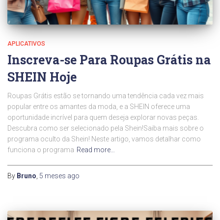
APLICATIVOS
Inscreva-se Para Roupas Grátis na
SHEIN Hoje
Roupas Grátis estão se tornando uma tendência cada vez mais
popular entre os amantes da moda, e a SHEIN oferece uma
oportunidade incrível para quem deseja explorar novas peças.
Descubra como ser selecionado pela Shein!Saiba mais sobre o
programa oculto da Shein! Neste artigo, vamos detalhar como
funciona o programa
Read more…
By
Bruno
,
5 meses
ago