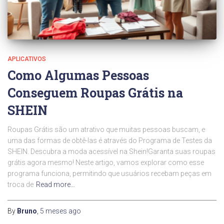
APLICATIVOS
Como Algumas Pessoas
Conseguem Roupas Grátis na
SHEIN
Roupas Grátis são um atrativo que muitas pessoas buscam, e
uma das formas de obtê-las é através do Programa de Testes da
SHEIN. Descubra a moda acessível na Shein!Garanta suas roupas
grátis agora mesmo! Neste artigo, vamos explorar como esse
programa funciona, permitindo que usuários recebam peças em
troca de
Read more…
By
Bruno
,
5 meses
ago