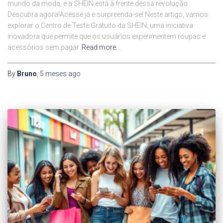
mundo da moda, e a SHEIN está à frente dessa revolução.
Descubra agora!Acesse já e surpreenda-se! Neste artigo, vamos
explorar o Centro de Teste Gratuito da SHEIN, uma iniciativa
inovadora que permite que os usuários experimentem roupas e
acessórios sem pagar
Read more…
By
Bruno
,
5 meses
ago