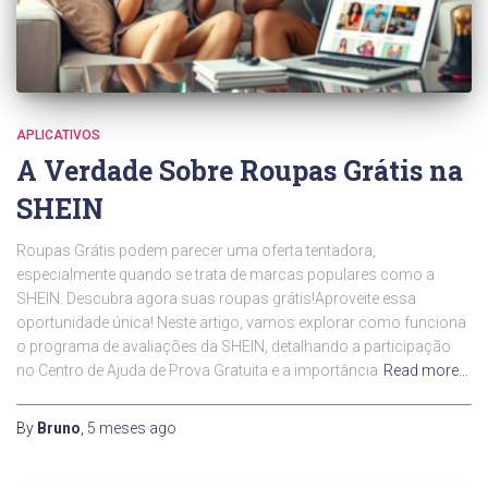
APLICATIVOS
A Verdade Sobre Roupas Grátis na
SHEIN
Roupas Grátis podem parecer uma oferta tentadora,
especialmente quando se trata de marcas populares como a
SHEIN. Descubra agora suas roupas grátis!Aproveite essa
oportunidade única! Neste artigo, vamos explorar como funciona
o programa de avaliações da SHEIN, detalhando a participação
no Centro de Ajuda de Prova Gratuita e a importância
Read more…
By
Bruno
,
5 meses
ago