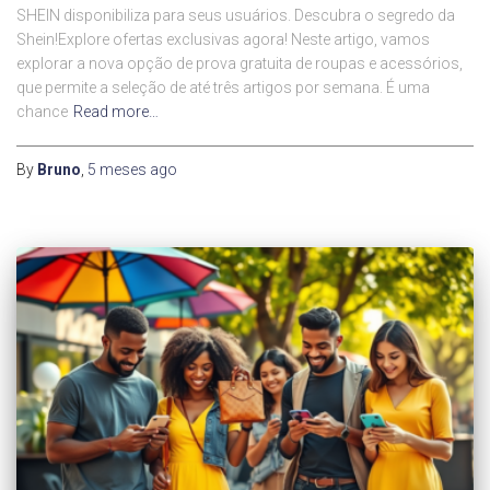
SHEIN disponibiliza para seus usuários. Descubra o segredo da
Shein!Explore ofertas exclusivas agora! Neste artigo, vamos
explorar a nova opção de prova gratuita de roupas e acessórios,
que permite a seleção de até três artigos por semana. É uma
chance
Read more…
By
Bruno
,
5 meses
ago