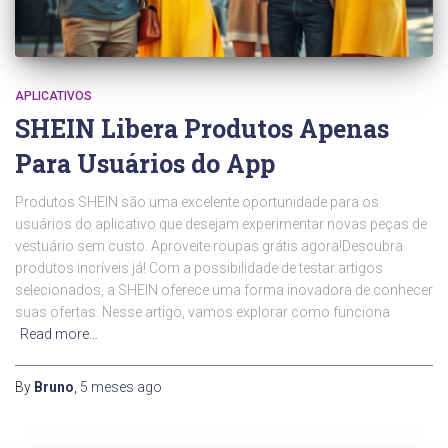
APLICATIVOS
SHEIN Libera Produtos Apenas
Para Usuários do App
Produtos SHEIN são uma excelente oportunidade para os
usuários do aplicativo que desejam experimentar novas peças de
vestuário sem custo. Aproveite roupas grátis agora!Descubra
produtos incríveis já! Com a possibilidade de testar artigos
selecionados, a SHEIN oferece uma forma inovadora de conhecer
suas ofertas. Nesse artigo, vamos explorar como funciona
Read more…
By
Bruno
,
5 meses
ago