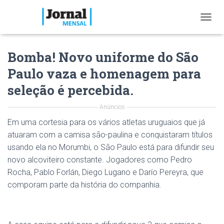
T
O
G
Bomba! Novo uniforme do São
G
L
Paulo vaza e homenagem para
E
N
seleção é percebida.
A
V
Anúncios
I
G
Em uma cortesia para os vários atletas uruguaios que já
A
atuaram com a camisa são-paulina e conquistaram títulos
T
usando ela no Morumbi, o São Paulo está para difundir seu
I
O
novo alcoviteiro constante. Jogadores como Pedro
N
Rocha, Pablo Forlán, Diego Lugano e Darío Pereyra, que
comporam parte da história do companhia.