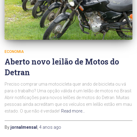
ECONOMIA
Aberto novo leilão de Motos do
Detran
Preciso comprar uma motocicleta quer ando de bicicleta ou vá
para o trabalho? Uma opção válida é um leilão de motos no Brasil.
Abrir notificações para novos leilões de motos do Detran. Muitas
pessoas ainda acreditam que os veículos em leilão estão em mau
estado. O que não é verdade!
Read more…
By
jornalmensal
,
4 anos
ago