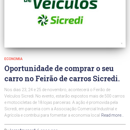
ECONOMIA
Oportunidade de comprar o seu
carro no Feirão de carros Sicredi.
Nos dias 23, 24 e 25 de novembro, acontecerá o Feirão de
Veículos Sicredi. No evento, estarão expostos mais de 500 carros
e motocicletas de 18 lojas parceiras. A ação é promovida pela
Sicredi, em parceria com a Associação Comercial Industrial e
Agrícola e contribui para fomentar a economia local
Read more…