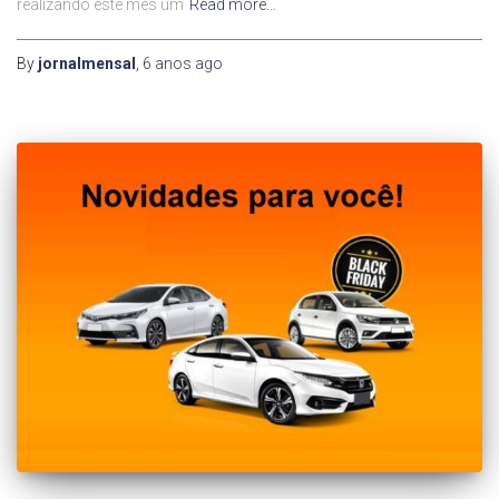
realizando este mês um
Read more…
By
jornalmensal
,
6 anos
ago