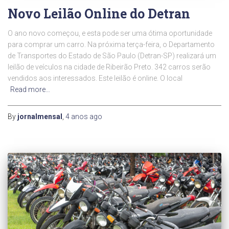
Novo Leilão Online do Detran
O ano novo começou, e esta pode ser uma ótima oportunidade
para comprar um carro. Na próxima terça-feira, o Departamento
de Transportes do Estado de São Paulo (Detran-SP) realizará um
leilão de veículos na cidade de Ribeirão Preto. 342 carros serão
vendidos aos interessados. Este leilão é online. O local
Read more…
By
jornalmensal
,
4 anos
ago