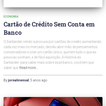
ECONOMIA
Cartão de Crédito Sem Conta em
Banco
O Santander, vendo a procura por cartões de credito aumentando
cada vez mais no mercado, decidiu abrir mão de pensamentos
conservadores e criar um cartão único, que tem tudo o que as
pessoas sonham, e de fácil aquisição. A História do
Santander: para saber mais sobre esse banco, você tem que
saber que
Read more…
By
jornalmensal
,
5 anos
ago