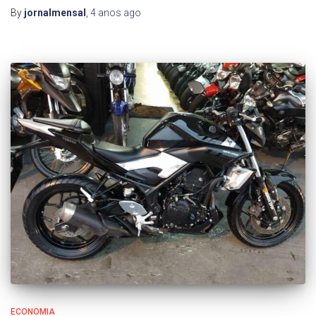
By
jornalmensal
,
4 anos
ago
ECONOMIA