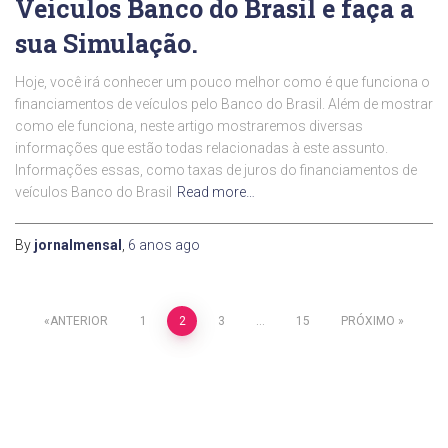
Veículos Banco do Brasil e faça a
sua Simulação.
Hoje, você irá conhecer um pouco melhor como é que funciona o
financiamentos de veículos pelo Banco do Brasil. Além de mostrar
como ele funciona, neste artigo mostraremos diversas
informações que estão todas relacionadas à este assunto.
Informações essas, como taxas de juros do financiamentos de
veículos Banco do Brasil
Read more…
By
jornalmensal
,
6 anos
ago
Paginação
ANTERIOR
1
2
3
…
15
PRÓXIMO
de
posts