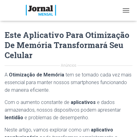
T
O
G
Este Aplicativo Para Otimização
G
L
De Memória Transformará Seu
E
N
Celular
A
V
Anúncios
I
G
A
Otimização de Memória
tem se tornado cada vez mais
A
essencial para manter nossos smartphones funcionando
T
de maneira eficiente.
I
O
Com o aumento constante de
aplicativos
e dados
N
armazenados, nossos dispositivos podem apresentar
lentidão
e problemas de desempenho.
Neste artigo, vamos explorar como um
aplicativo