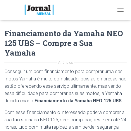
T
O
G
Financiamento da Yamaha NEO
G
L
125 UBS – Compre a Sua
E
N
Yamaha
A
V
Anúncios
I
G
Conseguir um bom financiamento para comprar uma das
A
motos Yamaha é muito complicado, pois as empresas não
T
estão oferecendo esse serviço ultimamente, mas vendo
I
O
essa dificuldade para comprar as suas motos, a Yamaha
N
decidiu criar o
Financiamento da Yamaha NEO 125 UBS
.
Com esse financiamento o interessado poderá comprar a
sua tão sonhada NEO 125, sem complicações e em até 24
horas, tudo com muita rapidez e sem perder segurança,