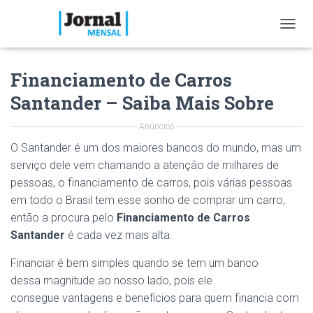
T
O
G
Financiamento de Carros
G
L
Santander – Saiba Mais Sobre
E
N
Anúncios
A
V
O Santander é um dos maiores bancos do mundo, mas um
I
serviço dele vem chamando a atenção de milhares de
G
A
pessoas, o financiamento de carros, pois várias pessoas
T
em todo o Brasil tem esse sonho de comprar um carro,
I
então a procura pelo
Financiamento de Carros
O
Santander
é cada vez mais alta.
N
Financiar é bem simples quando se tem um banco
dessa magnitude ao nosso lado, pois ele
consegue vantagens e benefícios para quem financia com