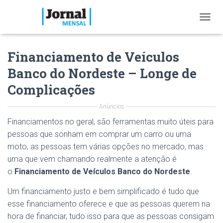
T
O
G
Financiamento de Veículos
G
L
Banco do Nordeste – Longe de
E
N
Complicações
A
V
Anúncios
I
G
Financiamentos no geral, são ferramentas muito úteis para
A
pessoas que sonham em comprar um carro ou uma
T
moto, as pessoas tem várias opções no mercado, mas
I
O
uma que vem chamando realmente a atenção é
N
o
Financiamento de Veículos Banco do Nordeste
.
Um financiamento justo e bem simplificado é tudo que
esse financiamento oferece e que as pessoas querem na
hora de financiar, tudo isso para que as pessoas consigam