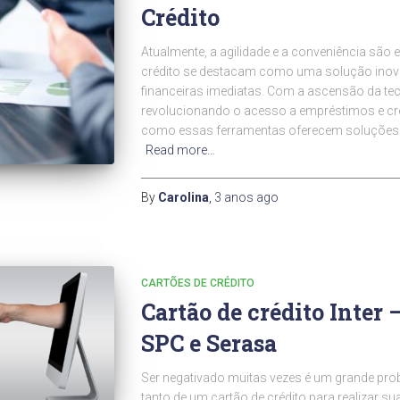
Crédito
Atualmente, a agilidade e a conveniência são e
crédito se destacam como uma solução inov
financeiras imediatas. Com a ascensão da te
revolucionando o acesso a empréstimos e cr
como essas ferramentas oferecem soluções f
Read more…
By
Carolina
,
3 anos
ago
CARTÕES DE CRÉDITO
Cartão de crédito Inter
SPC e Serasa
Ser negativado muitas vezes é um grande pro
tanto de um cartão de crédito para realizar 