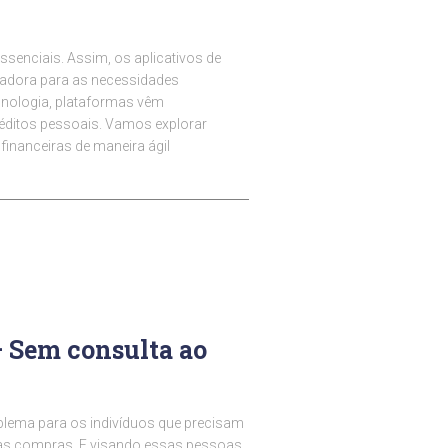
ssenciais. Assim, os aplicativos de
adora para as necessidades
cnologia, plataformas vêm
éditos pessoais. Vamos explorar
inanceiras de maneira ágil
 – Sem consulta ao
blema para os indivíduos que precisam
suas compras. E visando essas pessoas,