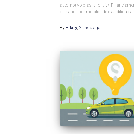
automotivo brasileiro. div> Financia
demanda por mobilidade e as dificuldad
By
Hilary
,
2 anos
ago