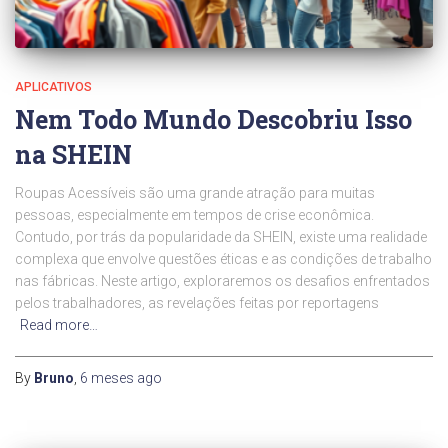
APLICATIVOS
Nem Todo Mundo Descobriu Isso
na SHEIN
Roupas Acessíveis são uma grande atração para muitas
pessoas, especialmente em tempos de crise econômica.
Contudo, por trás da popularidade da SHEIN, existe uma realidade
complexa que envolve questões éticas e as condições de trabalho
nas fábricas. Neste artigo, exploraremos os desafios enfrentados
pelos trabalhadores, as revelações feitas por reportagens
Read more…
By
Bruno
,
6 meses
ago