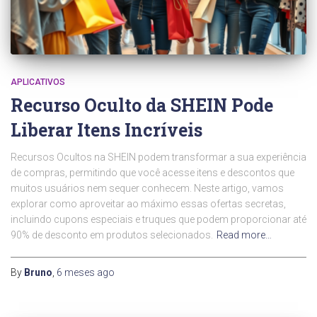
APLICATIVOS
Recurso Oculto da SHEIN Pode
Liberar Itens Incríveis
Recursos Ocultos na SHEIN podem transformar a sua experiência
de compras, permitindo que você acesse itens e descontos que
muitos usuários nem sequer conhecem. Neste artigo, vamos
explorar como aproveitar ao máximo essas ofertas secretas,
incluindo cupons especiais e truques que podem proporcionar até
90% de desconto em produtos selecionados.
Read more…
By
Bruno
,
6 meses
ago