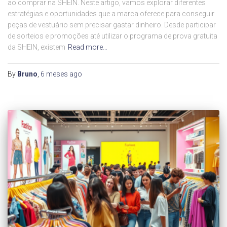
ao comprar na SHEIN. Neste artigo, vamos explorar diferentes
estratégias e oportunidades que a marca oferece para conseguir
peças de vestuário sem precisar gastar dinheiro. Desde participar
de sorteios e promoções até utilizar o programa de prova gratuita
da SHEIN, existem
Read more…
By
Bruno
,
6 meses
ago