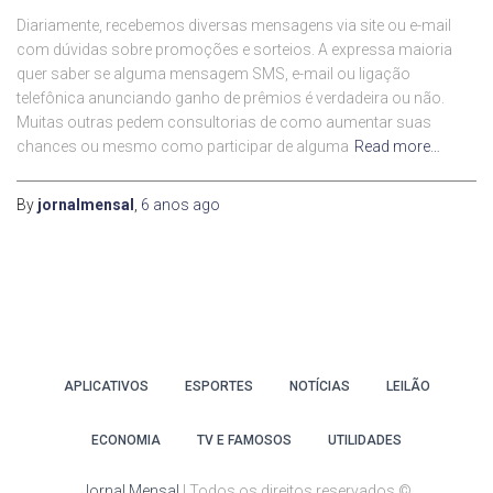
Diariamente, recebemos diversas mensagens via site ou e-mail
com dúvidas sobre promoções e sorteios. A expressa maioria
quer saber se alguma mensagem SMS, e-mail ou ligação
telefônica anunciando ganho de prêmios é verdadeira ou não.
Muitas outras pedem consultorias de como aumentar suas
chances ou mesmo como participar de alguma
Read more…
By
jornalmensal
,
6 anos
ago
APLICATIVOS
ESPORTES
NOTÍCIAS
LEILÃO
ECONOMIA
TV E FAMOSOS
UTILIDADES
Jornal Mensal
| Todos os direitos reservados ©