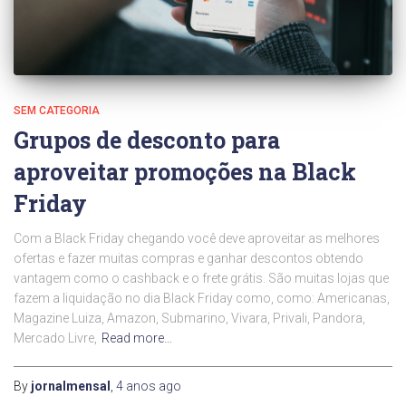
SEM CATEGORIA
Grupos de desconto para
aproveitar promoções na Black
Friday
Com a Black Friday chegando você deve aproveitar as melhores
ofertas e fazer muitas compras e ganhar descontos obtendo
vantagem como o cashback e o frete grátis. São muitas lojas que
fazem a liquidação no dia Black Friday como, como: Americanas,
Magazine Luiza, Amazon, Submarino, Vivara, Privali, Pandora,
Mercado Livre,
Read more…
By
jornalmensal
,
4 anos
ago