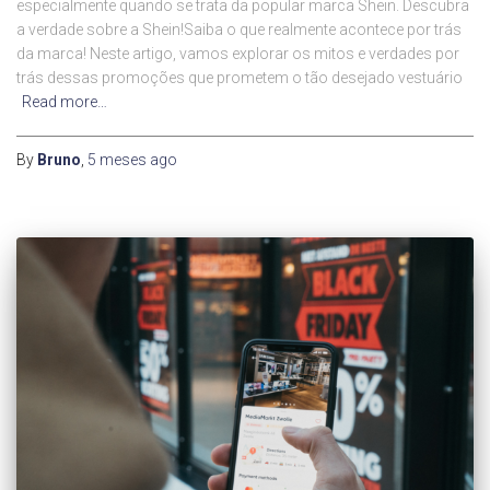
especialmente quando se trata da popular marca Shein. Descubra
a verdade sobre a Shein!Saiba o que realmente acontece por trás
da marca! Neste artigo, vamos explorar os mitos e verdades por
trás dessas promoções que prometem o tão desejado vestuário
Read more…
By
Bruno
,
5 meses
ago