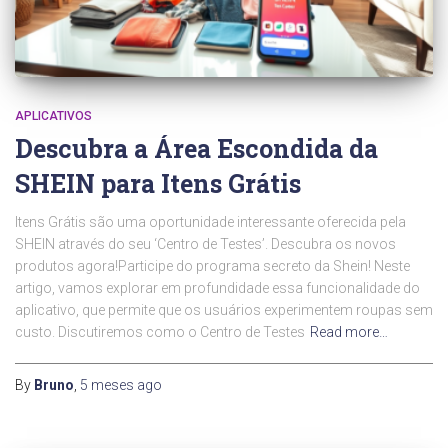
APLICATIVOS
Descubra a Área Escondida da
SHEIN para Itens Grátis
Itens Grátis são uma oportunidade interessante oferecida pela
SHEIN através do seu ‘Centro de Testes’. Descubra os novos
produtos agora!Participe do programa secreto da Shein! Neste
artigo, vamos explorar em profundidade essa funcionalidade do
aplicativo, que permite que os usuários experimentem roupas sem
custo. Discutiremos como o Centro de Testes
Read more…
By
Bruno
,
5 meses
ago