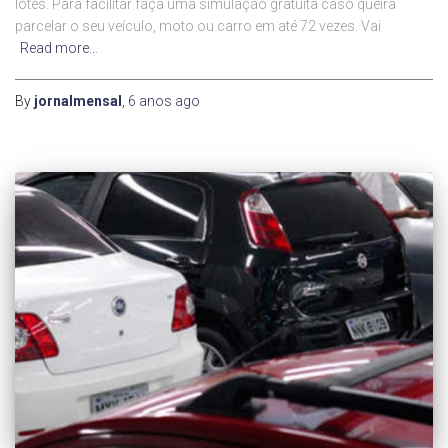
lotes. Para facilitar faça uma simulação gratuita caso queira
parcelar o seu veículo, moto ou carro em até 72 vezes. Vai
Read more…
By
jornalmensal
,
6 anos
ago