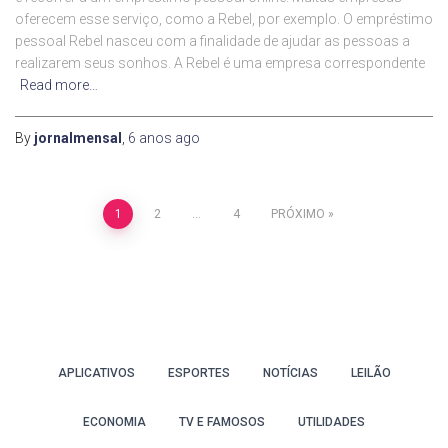
oferecem esse serviço, como a Rebel, por exemplo. O empréstimo
pessoal Rebel nasceu com a finalidade de ajudar as pessoas a
realizarem seus sonhos. A Rebel é uma empresa correspondente
Read more…
By
jornalmensal
,
6 anos
ago
Paginação
1
2
…
4
PRÓXIMO
de
posts
APLICATIVOS
ESPORTES
NOTÍCIAS
LEILÃO
ECONOMIA
TV E FAMOSOS
UTILIDADES