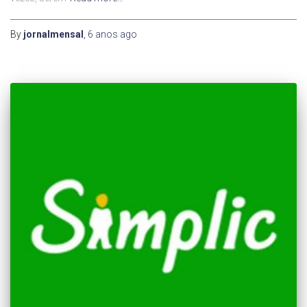
By
jornalmensal
,
6 anos
ago