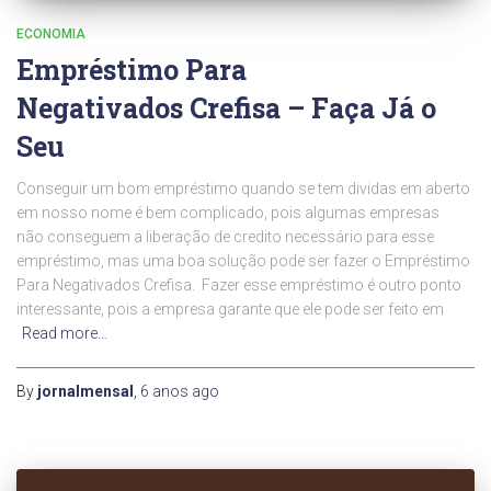
ECONOMIA
Empréstimo Para
Negativados Crefisa – Faça Já o
Seu
Conseguir um bom empréstimo quando se tem dividas em aberto
em nosso nome é bem complicado, pois algumas empresas
não conseguem a liberação de credito necessário para esse
empréstimo, mas uma boa solução pode ser fazer o Empréstimo
Para Negativados Crefisa. Fazer esse empréstimo é outro ponto
interessante, pois a empresa garante que ele pode ser feito em
Read more…
By
jornalmensal
,
6 anos
ago