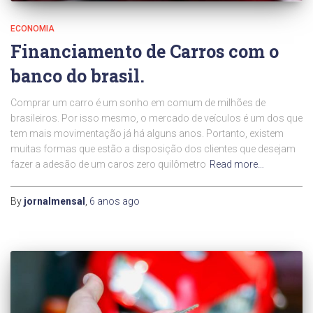
ECONOMIA
Financiamento de Carros com o
banco do brasil.
Comprar um carro é um sonho em comum de milhões de
brasileiros. Por isso mesmo, o mercado de veículos é um dos que
tem mais movimentação já há alguns anos. Portanto, existem
muitas formas que estão a disposição dos clientes que desejam
fazer a adesão de um caros zero quilômetro
Read more…
By
jornalmensal
,
6 anos
ago