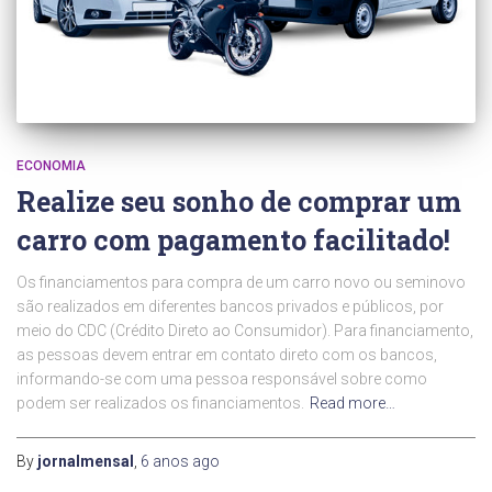
ECONOMIA
Realize seu sonho de comprar um
carro com pagamento facilitado!
Os financiamentos para compra de um carro novo ou seminovo
são realizados em diferentes bancos privados e públicos, por
meio do CDC (Crédito Direto ao Consumidor). Para financiamento,
as pessoas devem entrar em contato direto com os bancos,
informando-se com uma pessoa responsável sobre como
podem ser realizados os financiamentos.
Read more…
By
jornalmensal
,
6 anos
ago