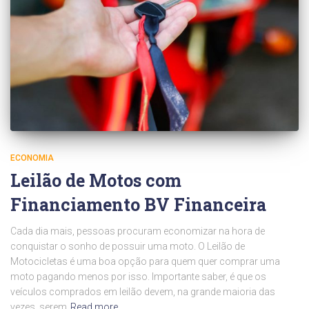
ECONOMIA
Leilão de Motos com
Financiamento BV Financeira
Cada dia mais, pessoas procuram economizar na hora de
conquistar o sonho de possuir uma moto. O Leilão de
Motocicletas é uma boa opção para quem quer comprar uma
moto pagando menos por isso. Importante saber, é que os
veículos comprados em leilão devem, na grande maioria das
vezes, serem
Read more…