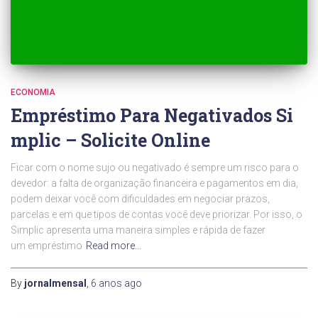
ECONOMIA
Empréstimo Para Negativados Si
mplic – Solicite Online
Ficar com o nome sujo ou negativado é sempre um risco para o
devedor: a falta de organização financeira e pagamentos em dia,
podem deixar você com dificuldades em negociar prazos,
parcelas e em que tipos de contas você deve priorizar. Por isso, o
Simplic apresenta uma maneira simples e rápida de fazer
um empréstimo
Read more…
By
jornalmensal
,
6 anos
ago