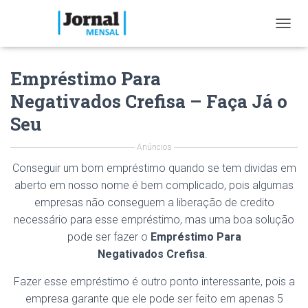
T
O
G
Empréstimo Para
G
L
Negativados Crefisa – Faça Já o
E
N
Seu
A
V
Anúncios
I
G
Conseguir um bom empréstimo quando se tem dividas em
A
aberto em nosso nome é bem complicado, pois algumas
T
empresas não conseguem a liberação de credito
I
O
necessário para esse empréstimo, mas uma boa solução
N
pode ser fazer o
Empréstimo
Para
Negativados
Crefisa
.
Fazer esse empréstimo é outro ponto interessante, pois a
empresa garante que ele pode ser feito em apenas 5