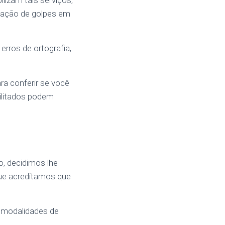
izam tais serviços,
zação de golpes em
rros de ortografia,
ra conferir se você
ilitados podem
, decidimos lhe
que acreditamos que
s modalidades de