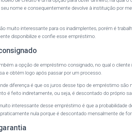
delo de crédito é uma opção para obter dinheiro, na qual o c
 o seu nome e consequentemente devolve à instituição por me
ão muito interessante para os inadimplentes, porém é traba
mente disponibilize e confie esse empréstimo.
consignado
também a opção de empréstimo consignado, no qual o cliente 
cisa e obtém logo após passar por um processo.
nde diferença é que os juros desse tipo de empréstimo são
to é feito indiretamente, ou seja, é descontado do próprio sal
muito interessante desse empréstimo é que a probabilidade d
é praticamente nula porque é descontado mensalmente de for
garantia