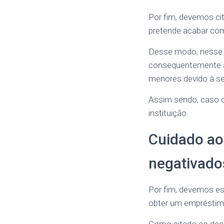
Por fim, devemos ci
pretende acabar com
Desse modo, nesse ti
consequentemente a 
menores devido à s
Assim sendo, caso o 
instituição.
Cuidado ao
negativado
Por fim, devemos esc
obter um empréstim