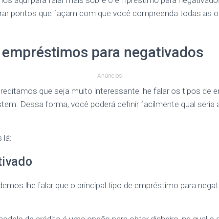
mos aqui para falar mais sobre o empréstimo para negativados
strar pontos que façam com que você compreenda todas as o
e empréstimos para negativados
Anúncios
reditamos que seja muito interessante lhe falar os tipos de
stem. Dessa forma, você poderá definir facilmente qual seri
 lá:
tivado
demos lhe falar que o principal tipo de empréstimo para negat