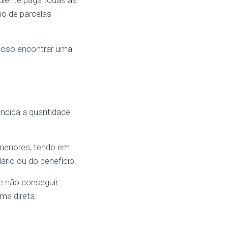
liente paga todas as
io de parcelas
lhoso encontrar uma
indica a quantidade
 menores, tendo em
ário ou do benefício.
e não conseguir
ma direta.