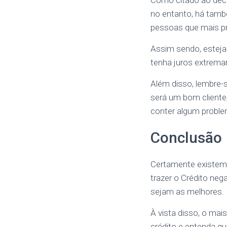
Como citado ao deco
no entanto, há tamb
pessoas que mais pr
Assim sendo, esteja
tenha juros extrema
Além disso, lembre-s
será um bom cliente
conter algum proble
Conclusão
Certamente existem 
trazer o Crédito ne
sejam as melhores.
À vista disso, o ma
crédito e entenda qu