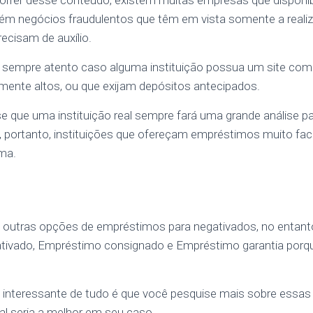
rrer desse conteúdo, existem muitas empresas que disponibil
ém negócios fraudulentos que têm em vista somente a reali
ecisam de auxílio.
 sempre atento caso alguma instituição possua um site com e
mente altos, ou que exijam depósitos antecipados.
e que uma instituição real sempre fará uma grande análise pa
, portanto, instituições que ofereçam empréstimos muito fac
ma.
outras opções de empréstimos para negativados, no entanto
gativado, Empréstimo consignado e Empréstimo garantia por
is interessante de tudo é que você pesquise mais sobre essa
al seria a melhor em seu caso.