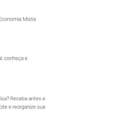
e Economia Mista
l, conheça e
fisa? Receba antes e
cite e reorganize sua