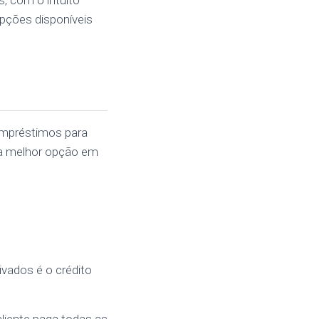
, com o intuito
pções disponíveis
 empréstimos para
a a melhor opção em
ivados é o crédito